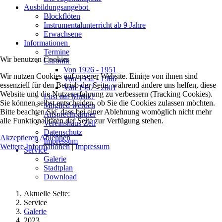
Ausbildungsangebot
Blockflöten
Instrumentalunterricht ab 9 Jahre
Erwachsene
Informationen
Termine
Wir benutzen Cookies
Chronik
Von 1926 - 1951
Wir nutzen Cookies auf unserer Website. Einige von ihnen sind
Von 1952 - 1986
essenziell für den Betrieb der Seite, während andere uns helfen, diese
Von 1987 - 2001
Website und die Nutzererfahrung zu verbessern (Tracking Cookies).
Lust auf Musik?
Sie können selbst entscheiden, ob Sie die Cookies zulassen möchten.
Mitglied werden
Bitte beachten Sie, dass bei einer Ablehnung womöglich nicht mehr
Ansprechpartner
alle Funktionalitäten der Seite zur Verfügung stehen.
Vereinshaus Zell
Datenschutz
Akzeptieren
Ablehnen
Impressum
Weitere Informationen
|
Impressum
Service
Galerie
Stadtplan
Download
Aktuelle Seite:
Service
Galerie
2023