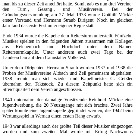
man bis zu dieser Zeit angehört hatte. Somit gab es nun drei Vereine:
den Turn-, Gesang-, und Musikverein. Bei der
Gründungsversammlung am 27. Mai 1933 wurde Gotthilf Mäckle
erster Vorstand und Hermann Straub Dirigent. Noch im gleichen
Jahr fand das erste Fest unter eigener Regie statt.
Ende 1934 wurde die Kapelle dem Reitersturm unterstellt. Fünfzehn
Musiker spielten in den folgenden Jahren zusammen mit Kollegen
aus Reichenbach und Hochdorf unter dem Namen
Reitersturmkapelle. Unter anderem auch zwei Tage bei der
Landesschau auf dem Cannstatter Volksfest.
Unter dem Dirigenten Hermann Straub wurden 1937 und 1938 die
Proben der Musikvereine Altbach und Zell gemeinsam abgehalten.
1938 trennte man sich wieder und Kapellmeister G. Geißler
übernahm den Taktstock. Zu diesem Zeitpunkt hatte sich ein
Streichquartett dem Verein angeschlossen.
1940 unternahm der damalige Vorsitzende Reinhold Mäckle eine
Jugendwerbung, die 20 Neuzugänge mit sich brachte. Zwei Jahre
später konnte eine Jugendkapelle gegründet werden, die 1942 beim
Wertungsspiel in Wernau einen ersten Rang erwarb.
1943 war allerdings auch der größte Teil dieser Musiker eingezogen
worden und zum zweiten Mal wurde mit Erfolg Nachwuchs