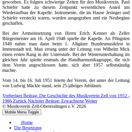
geworben. Es folgten schwierige Zeiten für den Musikverein. Paul
Schiefer hatte zu diesem Zeitpunkt wesentlichen Anteil am
Wiederaufbau der Kapelle. Instrumente, die im Hause Jesinger und
Schiefer versteckt waren, wurden ausgegraben und ein Neubeginn
geschaffen.
Bei der Amtseinsetzung von Herrn Erich Kenner als Zeller
Bürgermeister am 16. April 1948 spielte die Kapelle. An Pfingsten
1949 nahm man dann beim 1. Allgäuer Bundesmusikfest in
Immenstadt teil. Man errang unter der Leitung von Wilhelm Mick
einen ersten Rang in der Unterstufe. Bei der Winterunterhaltung im
gleichen Jahr spielte erstmals die Handharmonikagruppe, die sich
dem Verein angeschlossen hatte, sich aber 1957 selbstständig
machte.
Vom 14. bis 16. Juli 1951 feierte der Verein, der unter der Leitung
von Ludwig Mäckle stand, sein 25-jähriges Jubiläum.
Vorheriger Beitrag: Die Geschichte des Musikverein Zell von 1952 -
1986
Zurück
Nächster Beitrag: Erwachsene
Weiter
© Musikverein Zell-Oberesslingen e.V. 2026
Mobile Menu Toggle
Home
Die Besetzung