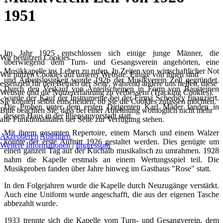
1951
Im Jahr 1925 entschlossen sich einige junge Männer, die
Wir benutzen Cookies
überwiegend dem Turn- und Gesangsverein angehörten, eine
Musikkapelle ins Leben zu rufen. In Zeiten von wirtschaftlicher Not
Wir nutzen Cookies auf unserer Website. Einige von ihnen sind
und Arbeitslosigkeit wurde 1926 der Musikverein Zell gegründet.
essenziell für den Betrieb der Seite, während andere uns helfen, diese
Durch den Verkauf von Anteilscheinen in Form von Bausteinen
Website und die Nutzererfahrung zu verbessern (Tracking Cookies).
wurde der Kauf der Instrumente bei der Firma Schedwy finanziert.
Sie können selbst entscheiden, ob Sie die Cookies zulassen möchten.
Die Proben unter dem ersten Dirigenten Karl Mäder fanden in
Bitte beachten Sie, dass bei einer Ablehnung womöglich nicht mehr
dessen Haus in der Pliensauvorstadt statt.
alle Funktionalitäten der Seite zur Verfügung stehen.
Mit ihrem gesamten Repertoire, einem Marsch und einem Walzer
Akzeptieren
Ablehnen
konnte der erste Auftritt 1926 gestaltet werden. Dies genügte um
Weitere Informationen
|
Impressum
einen ganzen Tag auf der Kuchalb musikalisch zu umrahmen. 1928
nahm die Kapelle erstmals an einem Wertungsspiel teil. Die
Musikproben fanden über Jahre hinweg im Gasthaus "Rose" statt.
In den Folgejahren wurde die Kapelle durch Neuzugänge verstärkt.
Auch eine Uniform wurde angeschafft, die aus der eigenen Tasche
abbezahlt wurde.
1933 trennte sich die Kapelle vom Turn- und Gesangverein, dem