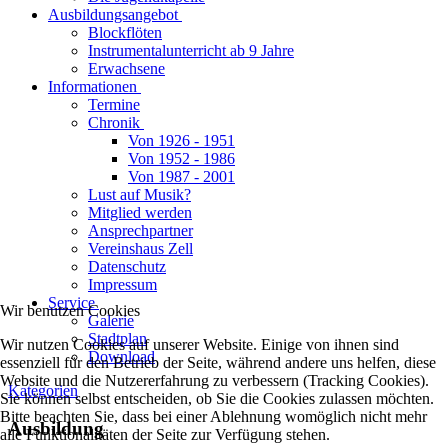
Ausbildungsangebot
Blockflöten
Instrumentalunterricht ab 9 Jahre
Erwachsene
Informationen
Termine
Chronik
Von 1926 - 1951
Von 1952 - 1986
Von 1987 - 2001
Lust auf Musik?
Mitglied werden
Ansprechpartner
Vereinshaus Zell
Datenschutz
Impressum
Service
Wir benutzen Cookies
Galerie
Stadtplan
Wir nutzen Cookies auf unserer Website. Einige von ihnen sind
Download
essenziell für den Betrieb der Seite, während andere uns helfen, diese
Website und die Nutzererfahrung zu verbessern (Tracking Cookies).
Kategorien
Sie können selbst entscheiden, ob Sie die Cookies zulassen möchten.
Bitte beachten Sie, dass bei einer Ablehnung womöglich nicht mehr
Ausbildung
alle Funktionalitäten der Seite zur Verfügung stehen.