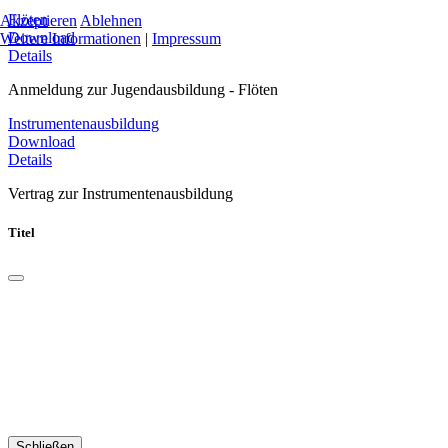
Flöten
Akzeptieren
Ablehnen
Download
Weitere Informationen
|
Impressum
Details
Anmeldung zur Jugendausbildung - Flöten
Instrumentenausbildung
Download
Details
Vertrag zur Instrumentenausbildung
Titel
Schließen